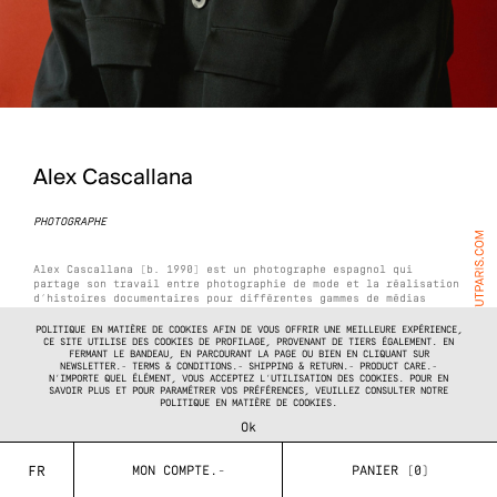
Alex Cascallana
PHOTOGRAPHE
Alex Cascallana [b. 1990]
est un photographe espagnol qui
partage son travail entre photographie de mode et la réalisation
d’histoires documentaires pour différentes gammes de médias
nationaux et internationaux. Sa pratique explore le langage
cinématographique en considérant la lumière comme fil conducteur.
POLITIQUE EN MATIÈRE DE COOKIES AFIN DE VOUS OFFRIR UNE MEILLEURE EXPÉRIENCE,
CE SITE UTILISE DES COOKIES DE PROFILAGE, PROVENANT DE TIERS ÉGALEMENT. EN
FERMANT LE BANDEAU, EN PARCOURANT LA PAGE OU BIEN EN CLIQUANT SUR
Publications et clients:
Télévision Magazine, Loewe, Wallpaper*,
NEWSLETTER.- TERMS & CONDITIONS.- SHIPPING & RETURN.- PRODUCT CARE.-
The New York Style Magazine or Sleek Magazine.
N’IMPORTE QUEL ÉLÉMENT, VOUS ACCEPTEZ L’UTILISATION DES COOKIES. POUR EN
SAVOIR PLUS ET POUR PARAMÉTRER VOS PRÉFÉRENCES, VEUILLEZ CONSULTER NOTRE
POLITIQUE EN MATIÈRE DE COOKIES.
Ok
MON COMPTE.-
PANIER (0)