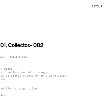
RETOUR
01, Collector.- 002
CES – MODELE EPUISE
on glacé
ck, Doublure en coton orange
mix de pièces chrome et de D-ring dorés,
ntée
Hau.37cm x Larg. 1,5cm
69cm