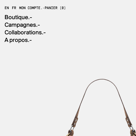
Skip
to
EN
EN
FR
FR
MON COMPTE.-
MON COMPTE.-
PANIER (0)
PANIER (0)
content
Boutique.-
Boutique.-
Campagnes.-
Campagnes.-
Collaborations.-
Collaborations.-
A propos.-
A propos.-