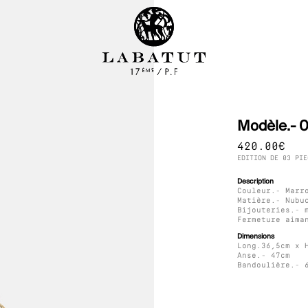
Modèle.- 0
420.00
€
EDITION DE 03 PIE
Description
Couleur.- Marr
Matière.- Nubu
Bijouteries.- 
Fermeture aima
Dimensions
Long.36,5cm x 
Anse.- 47cm
Bandoulière.- 