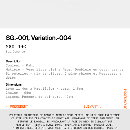
SG.-001, Variation.-004
280.00
€
Sur Demande
Description
Couleur.- Kaki
Matière.- Veau lisse pleine fleur, Doublure en coton orange
Bijouteries.- mix de pièces, Chaîne chrome et Mousquetons
dorés,
Dimensions
Long.11,4cm x Hau.10,5cm x Larg. 1,5cm
Chaîne.- 58cm
Largeur Passant de ceinture.- 3cm
< PRÉCÉDENT
SUIVANT >
POLITIQUE EN MATIÈRE DE COOKIES AFIN DE VOUS OFFRIR UNE MEILLEURE EXPÉRIENCE,
CE SITE UTILISE DES COOKIES DE PROFILAGE, PROVENANT DE TIERS ÉGALEMENT. EN
FERMANT LE BANDEAU, EN PARCOURANT LA PAGE OU BIEN EN CLIQUANT SUR
NEWSLETTER.- TERMS & CONDITIONS.- SHIPPING & RETURN.- PRODUCT CARE.-
N’IMPORTE QUEL ÉLÉMENT, VOUS ACCEPTEZ L’UTILISATION DES COOKIES. POUR EN